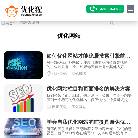
139-1008-4168
首页
>
标签
>优化网站
优化网站
如何优化网站才能稳居搜索引擎前三排名稀缺位置？
对于SEO优化师来说，搜索引擎主页的位置是稀缺
的，位置只有一个。如果你没有做得比其他人好（在
搜索引擎的眼中），那么你就无法获得前三名，也就
优化网站
网站排名
无......
优化网站栏目和页面排名的解决方案
我们必须全面、细致、持之以恒。如果一个企业想要
得到一个稳定的优化排名，仅仅优化几个关键词是不
够的。它还需要优化网站的各种页面，如栏目页面、
网页优化
优化网站
内......
学会自我优化网站的前提是避免优化工作走捷径
所谓内容质量低并不意味着文章内容长短。我们的意
思是，新手SEO作者在编写SEO文本时通常没有计
划。当他们想到一个点时，他们会写一个点。这通