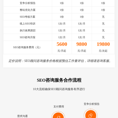
竞争分析报告
1份
1份
1份
整站优化方案
1份
1份
1份
SEO考核方案
1份
1份
无
线上SEO培训
1次/月
1次/月
无
执行效果跟踪
1次/月
1次/月
无
SEO咨询月报
1次/月
1次/月
无
5600
9800
19800
SEO咨询服务费用（元）
元/月起
元/月起
元/次起
定价说明：SEO顾问咨询服务价格根据预估工作量评估，详细请咨询客服。
SEO咨询服务合作流程
10大流程确保SEO顾问咨询服务有序进行
竞争分析报告
支付费用
需求沟通