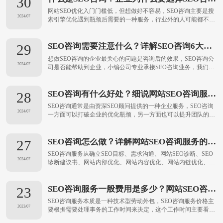
30
网站SEO优化入门门槛低，但想做好不容易，SEO咨询主要是搜
2024/07
索引擎优化遇到瓶颈后需要的一种服务，行业外的人可能都不知
道，那么什么是SEO咨询？企业为什么要选择网站SEO咨询服务
呢？接下来小编为你进行分享，并告诉你企业选择SEO咨询的4
大理由，一起来看看吧。...
SEO咨询需要注意什么？详解SEO咨询6大注意事项及常见问题
29
想做SEO咨询的企业最关心的问题是咨询后的效果，SEO咨询公
2024/07
司是否能帮助到企业，小编公司专业承接SEO咨询业务，我们想
说答案是肯定的，接下来小编为你细说网站SEO外包的6个注意
事项及常见问题，希望可以解除您的疑虑。...
SEO咨询有什么好处？细说网站SEO咨询服务的6大优点
28
SEO咨询通常是由资深SEO顾问提供的一种企业服务，SEO咨询
2024/07
一方面可以打破企业的优化瓶颈，另一方面也可以提升团队的优
化能力，从而让企业在搜索营销中更具竞争力。接下来小编为你
细说网站SEO外包服务的6大优点，一起来看看吧。...
SEO咨询怎么做？详解网站SEO咨询服务的10大流程步骤
27
SEO咨询服务从确立SEO目标、需求沟通、网站SEO诊断、SEO
2024/07
诊断建议书、网站内部优化、网站内容优化、网站内链优化、站
外链接优化等方面开展工作，并在每个合作月结束提交SEO外包
月报，整个服务流程详细如下。...
SEO咨询服务一般费用是多少？网站SEO咨询公司服务价格表
23
SEO咨询服务本质是一种技术型劳动外包，SEO咨询服务价格主
2023/07
要根据需要处理事务的工作时间来决定，这个工作时间主要看网
站规模的大小，从而决定需要处理事务的多少。接下来小编分享