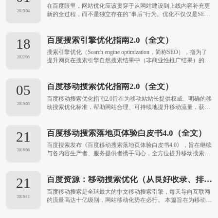
在百度眼里，网站优化应该贯穿于从网站建设到上线内容补充更
2019/04
新的全过程，而不是独立存在的“事后”行为。优化不仅仅是SEO
人员的事儿，只有技术人员、产品人员，包括编辑都拥有SEO意
识和SEO思维，才能做出百度搜索引擎和用户都喜欢的产品。但
在这里我们要强调一下，如果你觉得SEO就是“从搜索引擎搞流
百度搜索引擎优化指南2.0（全文）
18
量”，那你可以点击右上角的叉叉......
搜索引擎优化（Search engine optimization，简称SEO），指为了
2022/05
提升网页在搜索引擎自然搜索结果中（非商业性推广结果）的收
录数量以及排序位置而做的优化行为，这一行为的目的，是为了
从搜索引擎中获得更多的免费流量，以及更好的展现形象。而
SEM（Search engine marketing，搜索引擎营......
百度移动搜索优化指南2.0（全文）
05
百度移动搜索优化指南2.0旨在为移动站站长提供权威、明确的移
2019/03
动搜索优化标准，帮助网站合理、可持续地提升移动流量，获得
长久、稳定的发展，从而促进整个移动互联网的良性发展。因种
种条件限制，此次发布的指南仍有很大的提升空间。未来，百度
移动搜索会继续收集广大站长的反馈，不断完善本指南，以更好
百度移动搜索落地页体验白皮书4.0（全文）
21
地为移动网站服务。...
百度搜索发布《百度移动搜索落地页体验白皮书4.0》，旨在继续
2018/08
与各内容生产者、服务提供者携手同心，全方位提升移动搜索落
地页体验，给亿万用户以最优质的资源与服务，给网站以最持久
鲜活的生命力，形成搜索用户与网站的良性互动，共启全新的搜
索之旅。...
百度资源：移动搜索优化（从良好收录、排序、展现等维度分析）
21
百度移动搜索是全球最大的中文移动搜索引擎，每天导向互联网
2019/11
的流量高达十亿级别，网站移动化势在必行。 本篇旨在为移动站
站长提供权威、明确的移动搜索优化标准，帮助网站合理、可持
续地提升移动流量，获得长久、稳定的发展，从而促进整个移动