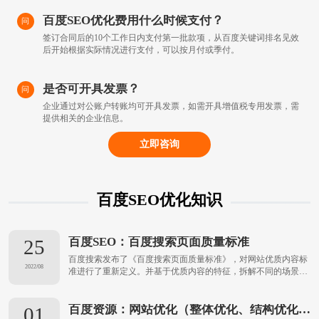
百度SEO优化费用什么时候支付？
问
签订合同后的10个工作日内支付第一批款项，从百度关键词排名见效
后开始根据实际情况进行支付，可以按月付或季付。
是否可开具发票？
问
企业通过对公账户转账均可开具发票，如需开具增值税专用发票，需
提供相关的企业信息。
立即咨询
百度SEO优化知识
百度SEO：百度搜索页面质量标准
25
百度搜索发布了《百度搜索页面质量标准》，对网站优质内容标
2022/08
准进行了重新定义。并基于优质内容的特征，拆解不同的场景和
资源类型，给出了更加详细具体的页面质量标准。优化工程师可
以通过标准不断丰富自己的内容，优化页面质量，获得更多权
益。...
百度资源：网站优化（整体优化、结构优化、网页优化等知识）
01