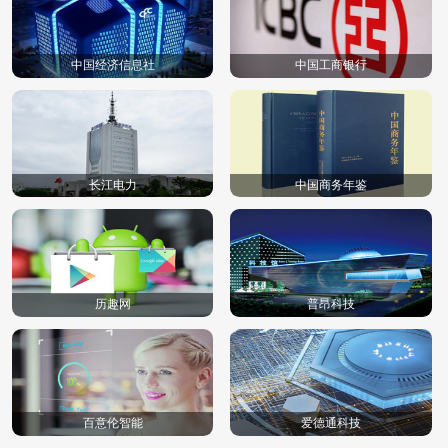
中国经济信息社
中国工商银行
长江电力
中国商务年鉴
历趣网
普昂科技
百意伦智能
爱德通科技