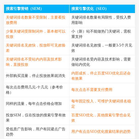
搜索引擎营销（SEM）
搜索引擎优化（SEO）
关键词排名数量不受限制，主要看投
关键词排名数量有局限性，受投入费
放费用
用影响
少量关键词受限制词外，基本都可以
小（新）站不能做热门关键词，需权
投放
重支持
关键词排名见效快，投放即可见效验
关键词排名见效慢，一般要3-5个月见
差
效
关键词排名不受站内内容及技术影
关键词排名受内容及技术影响，需要
响，直接投放
做站内优化
内部成长，停止百度SEO优化后还会
外部购买流量，停止投放效果就消失
有效果
每次点击费用几元-十几元（参考价
每次点击不需要支付费用
格）
每年固定投入，可维护关键词排名稳
同样的流量，每年点击价格会增加
定
投放SEM，仅在投放的搜索引擎有效
百度SEO优化，其他搜索引擎也会见
果
效
受低质广告影响，用户有回避点广告
用户有点击SEO优化搜索结果的趋势
趋势