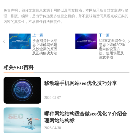
免责声明：部分文章信息来源于网络以及网友投稿，本网站只负责对文章进行整
理、排版、编辑，是出于传递更多信息之目的，并不意味着赞同其观点或证实其
内容的真实性，不承担任何法律责任。
上一篇
下一篇
沙盒期是什么意
302重定向是什么
思？详解网站进
意思？详解302重
入沙盒期的原因
定向的设置方
及正确解决方法
法、使用场景及
注意事项
相关SEO百科
移动端手机网站seo优化技巧分享
2026-05-07
哪种网站结构适合做seo优化？介绍合
理网站结构标
2026-04-30