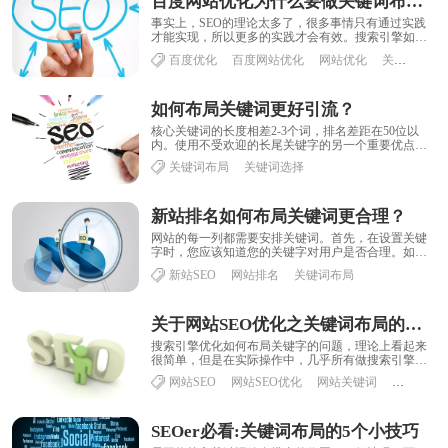
百度网站优化为什么要做关键词布局？
事实上，SEO的理论太多了，很多事情只有通过实践
才能实现，所以更多的实践才会有效。搜索引擎如何
判断网页的重要性？或者搜索引擎排名是如何工作
百度优化
百度网站优化
网站优化
关键词布局
的......
如何布局关键词更好引流？
核心关键词的长度相差2-3个词，排名差距在50位以
内。使用不受欢迎的长尾关键字的另一个重要优点是
有很多流量来源。正如我刚才所说，我们发现一个......
关键词布局
关键词选择
新站排名如何布局关键词更合理？
网站的每一列都需要安排关键词。首先，在设置关键
字时，您应该知道您的关键字对用户是否合理。如果
关键字不合理，则不应与主页上的关键字重复。尽量
新站SEO
网站排名
关键词布局
在......
关于网站SEO优化之关键词布局的内容分享
搜索引擎优化如何布局关键字的问题，理论上看起来
很简单，但是在实际操作中，几乎所有做搜索引擎优
化的朋友都会或多或少地遇到问题。小编在这里分享
网站SEO
网站SEO优化
网站关键词
关键词布
一......
SEOer必看:关键词布局的5个小技巧