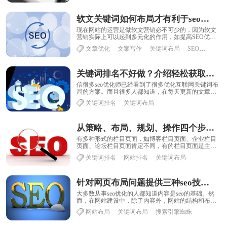
软文关键词如何布局才有利于seo优化？
现在网站的运营是做软文营销必不可少的，因为软文
营销实际上可以起到多元化的作用，如提高SEO优化
的作用，丰富网站内容，提高网站的知名度等。然
文章优化
文案写作
关键词布局
SEO优化
而......
关键词排名不好做？介绍轻松获取关键词排名的布局技巧
信很多seo优化师已经看到了很多优化互联网关键词布
局的方案。而且很多人都知道，在每天更新的文章
中，有几个关键词应该适当的出现，关键词应该出
关键词排名
关键词布局
现......
从策略、布局、规划、操作四个步骤改善网站栏目页排名
有多种形式的栏目页面，如博客栏目页面、企业栏目
页面、论坛栏目页面肯定不同，有的栏目页面是主题
的形式，有的栏目页面是文本或链接的形式，栏目页
关键词排名
网站排名
关键词布局
面......
针对网页布局问题提供三种seo技术，增加搜索引擎蜘蛛对页面的辨别
大多数从事seo优化的人都知道内容是seo的基础。然
而，在网站建设中，除了内容外，网站的结构和布局
也非常重要。良好的网站布局可以使搜索引擎更......
网站布局
关键词布局
搜索引擎蜘蛛