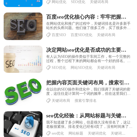
网站优化
SEO优化
关键词布局
局......
百度seo优化核心内容：牢牢把握关键词布局
在网站优化和推广的过程中，关键词排名是许多新手
站长的头疼问题。他们做了很多工作，买了很多外
链，但是没有效果。事实上，在最后的分析中，他们
百度SEO
百度SEO优化
关键词布局
并没......
决定网站seo优化是否成功的主要因素是各个栏目页关键词布局的合理
有人认为SEO的操作类似于车间工作，有一个完整的
过程，整个过程下来的网站都会有一个好的排名。这
是一个分歧的错误。优化的关键是要有良好的思
SEO优化
网站SEO优化
关键词布局
维、......
把握内容页面关键词布局，搜索引擎排名不在话下
在以往的SEO操作和优化中，我们强调了关键词的密
度，这往往是计算同一个词的频率，但在这里我们建
议，同义词应尽可能地取代这部分内容，而不是关
关键词布局
搜索引擎排名
键......
seo优化经验：从网站标题与关键词布局入手开始做前期优化
我不知道建了多少网站，但是很久没有排名了，这让
老板很紧张。排名变化已经有4页了，没有时间来了。
这表明这些网站没有优化技术。在这里，优......
seo优化
网站标题
关键词优化
关键词布局