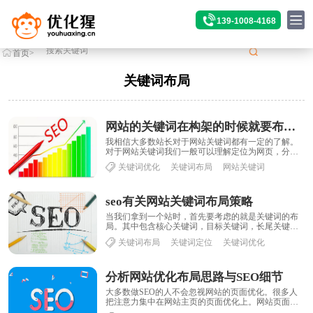
139-1008-4168
首页
>
标签
>关键词布局
关键词布局
网站的关键词在构架的时候就要布局好
我相信大多数站长对于网站关键词都有一定的了解。
对于网站关键词我们一般可以理解定位为网页，分析
筛选关键词，然后确定合理的关键词来定位网页，将
关键词优化
关键词布局
网站关键词
相......
seo有关网站关键词布局策略
当我们拿到一个站时，首先要考虑的就是关键词的布
局。其中包含核心关键词，目标关键词，长尾关键词
的分布情况。并不是把所有要优化的词都放在首页，
关键词布局
关键词定位
关键词优化
核......
分析网站优化布局思路与SEO细节
大多数做SEO的人不会忽视网站的页面优化。很多人
把注意力集中在网站主页的页面优化上。网站页面优
化也是网站内部优化的第一步。通过页面内容的布