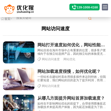
139-1008-4168
首页
>
标签
>网站访问速度
网站访问速度
网站打开速度如何优化，网站性能优化的32种方法
网站目前在海外市场中占有重要的位置，很多客户更
倾向于在独立站选择产品，因此独立站的体验度尤为
重要，那我们的网站应该从哪些方面来提升网站体验
网站访问速度
网站优化
度......
网站加载速度很慢，如何优化呢？
一些站长在建站时喜欢用很多插件来达到特效，但我
们要知道，我们网站的目的是为了提升利润，而用
SEO优化手段让搜索引擎给网站排名，而不仅仅是为
网站访问速度
了......
从哪几方面提升网站首屏加载速度？
如何在不影响网站优化的前提下，合理使用图像延迟
加载技术来提高用户体验，因为延迟加载是为了防止
页面一打开就加载图片，这会占用网络带宽，从而影