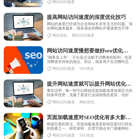
网站访问速度
响......
提高网站访问速度的深度优化技巧
网站的速度已经成为企业和站长非常关注的问题。现
在网站越来越多，很多朋友的网站开通速度也不理
想。也许你打开网站的速度很快，别人打开你的网站
网站优化
网站访问速度
却反......
网站访问速度慢想要做好seo优化不容易
“顾客是上帝”，不仅是企业赋予消费者的权利，也是
消费者所持有的观念。所以，很多用户在消费时总是
从自己的角度去思考问题。比如访问网站时，他们
网站访问速度
SEO优化
希......
提升网站速度就可以提升网站优化效果
事实证明，每一秒可以降低页面加载速度有着巨大的
转换率优势，克服了垂直行业或销售的差异。但好处
不仅限于快速和慢速页面。“快速”页面（两秒加载
网站访问速度
网站优化
时......
页面加载速度对SEO优化有多大影响？
根据百度的算法，页面加载速度是影响页面SEO优化
的因素之一。研究表明，百度可能会专门测量网站的
加载速度，并在考虑页面速度时表明站点的速度。
网站访问速度
SEO优化
此......