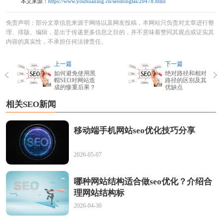
本文来源：
https://www.youhuaxing.cn/seodongtai/20478.html
免责声明：部分文章信息来源于网络以及网友投稿，本网站只负责对文章进行整
理、排版、编辑，是出于传递更多信息之目的，并不意味着赞同其观点或证实其
内容的真实性，不承担任何法律责任。
上一篇
下一篇
如何避免使用黑
绝对路径和相对
帽SEO对网站造
路径的区别及其
成的惨重后果？
优缺点
相关SEO新闻
移动端手机网站seo优化技巧分享
2026-05-07
哪种网站结构适合做seo优化？介绍合
理网站结构标
2026-04-30