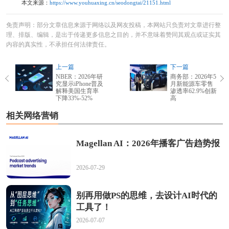
本文来源：
https://www.youhuaxing.cn/seodongtai/21151.html
免责声明：部分文章信息来源于网络以及网友投稿，本网站只负责对文章进行整
理、排版、编辑，是出于传递更多信息之目的，并不意味着赞同其观点或证实其
内容的真实性，不承担任何法律责任。
上一篇
下一篇
NBER：2026年研
商务部：2026年5
究显示iPhone普及
月新能源车零售
解释美国生育率
渗透率62.9%创新
下降33%-52%
高
相关网络营销
Magellan AI：2026年播客广告趋势报
2026-07-29
别再用做PS的思维，去设计AI时代的
工具了！
2026-07-07