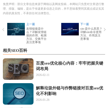
免责声明：部分文章信息来源于网络以及网友投稿，本网站只负责对文章进行整
理、排版、编辑，是出于传递更多信息之目的，并不意味着赞同其观点或证实其
内容的真实性，不承担任何法律责任。
上一篇
下一篇
友情链接是什
site:是什么意思？
么？详解友情链
详解site命令使用
接的作用、检测
方法、作用及注
方法、交换平台
意事项
及注意事项
相关SEO百科
百度seo优化核心内容：牢牢把握关键
词布局
2026-02-11
解释垃圾外链与作弊链接对百度seo优
化不利影响
2026-01-26