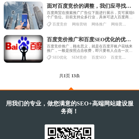
面对百度竞价的调整，我们应寻找不同的切入点做网络营销推广
百度商贸在搜索推广广告位下面进行展示，页可展现6
个广告位。目前支持众多行业，具体可进入百度商贸
进行了解。如果未开通，可申请开通，其点击价格
百度竞价
网络营销
网络推广
网络营销推广
相......
百度竞价推广和百度SEO优化的优势劣势有哪些
百度竞价推广，顾名思义，就是在百度开账户花钱来
推广，一般是按照点击收费，即只要有人点击一次广
告，就收一次费用;SEO优化，则是通过技术手段，......
SEO优化
SEM竞价
百度SEO
百度竞价
竞价
共
页
条
1
13
用我们的专业，做您满意的SEO+高端网站建设服
务商！