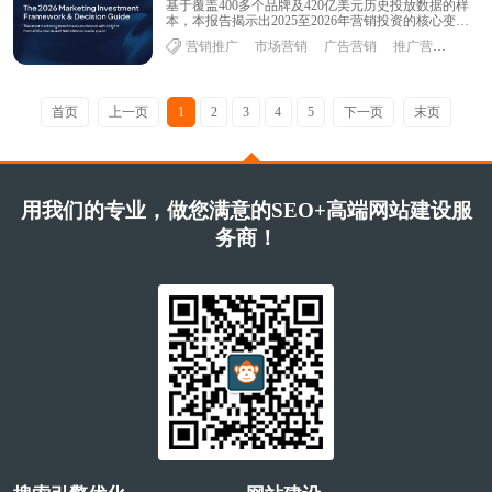
基于覆盖400多个品牌及420亿美元历史投放数据的样
本，本报告揭示出2025至2026年营销投资的核心变化
并非预算收缩，而是结构性重构。 数......
营销推广
市场营销
广告营销
推广营销
首页
上一页
1
2
3
4
5
下一页
末页
用我们的专业，做您满意的SEO+高端网站建设服
务商！