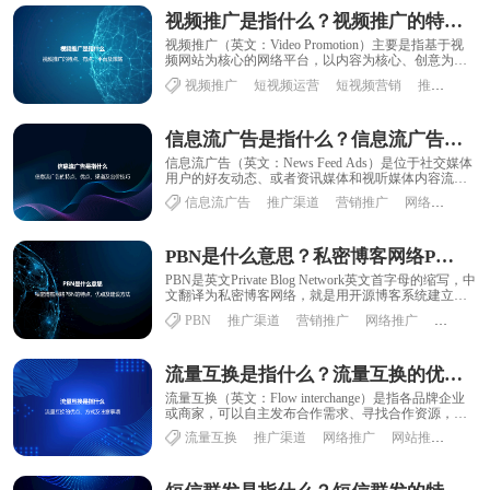
视频推广是指什么？视频推广的特点、有点、平台及策略
视频推广（英文：Video Promotion）主要是指基于视
频网站为核心的网络平台，以内容为核心、创意为导
向，利用精细策划的视频内容实现产......
视频推广
短视频运营
短视频营销
推广渠道
信息流广告是指什么？信息流广告的特点、优点、渠道及出价技巧
信息流广告（英文：News Feed Ads）是位于社交媒体
用户的好友动态、或者资讯媒体和视听媒体内容流中
的广告。信息流广告的形式有图片、图......
信息流广告
推广渠道
营销推广
网络推广
品
PBN是什么意思？私密博客网络PBN的特点、优点及建设方法
PBN是英文Private Blog Network英文首字母的缩写，中
文翻译为私密博客网络，就是用开源博客系统建立多
个站点，形成一个网络，......
PBN
推广渠道
营销推广
网络推广
SEO推广
流量互换是指什么？流量互换的优点、方式及注意事项
流量互换（英文：Flow interchange）是指各品牌企业
或商家，可以自主发布合作需求、寻找合作资源，以
共赢模式实现网站、app、微信......
流量互换
推广渠道
网络推广
网站推广
企业