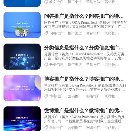
软文推广
推广渠道
营销方法
营销推广
网络
问答推广是指什么？问答推广的特点、优点、平台及技巧
问答推广（英文：Q&A Promotion）是根据问答平台的
发问与回答规则，策划问题与回答的图文方案，在客
观地呈现用户最关心的内容中......
问答推广
推广渠道
营销推广
网络推广
网站
分类信息是指什么？分类信息推广的特点、优点、平台及技巧
分类信息（英文：Classified Information）又称为分类
广告，是指利用分类信息网站这种网络平台，以发布
信息为主要宣传手段，从......
分类信息
推广渠道
营销推广
网络推广
网站
博客推广是指什么？博客推广的特点、优点、策略及操作方式
博客推广（英文：Blog Promotion）是企业或者个人利
用博客这种网络交互性平台，发布并更新企业或个人
的相关信息，并且密切关注并及时回......
博客推广
营销推广
网络推广
网站推广
品牌
微博推广是指什么？微博推广的优点、缺点、方法及技巧
微博推广（英文：Weibo Promotion）是以微博作为推
广平台，每一个粉丝都是潜在营销对象，企业通过更
新微博向用户传播企业品牌、产品与......
微博推广
营销推广
网络推广
网站推广
网络