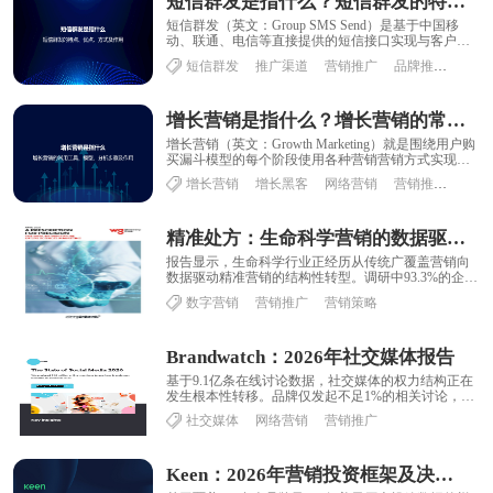
短信群发是指什么？短信群发的特点、优点、方式及作用
短信群发（英文：Group SMS Send）是基于中国移
动、联通、电信等直接提供的短信接口实现与客户指
定号码进行短信批量发送和自定义发送的......
短信群发
推广渠道
营销推广
品牌推广
增长营销是指什么？增长营销的常用工具、模型、分析步骤及作用
增长营销（英文：Growth Marketing）就是围绕用户购
买漏斗模型的每个阶段使用各种营销营销方式实现用
户的转换，着重于数据驱动策略，......
增长营销
增长黑客
网络营销
营销推广
营销
精准处方：生命科学营销的数据驱动未来
报告显示，生命科学行业正经历从传统广覆盖营销向
数据驱动精准营销的结构性转型。调研中93.3%的企业
在过去两年提升了精准营销投入，且90%预计......
数字营销
营销推广
营销策略
Brandwatch：2026年社交媒体报告
基于9.1亿条在线讨论数据，社交媒体的权力结构正在
发生根本性转移。品牌仅发起不足1%的相关讨论，而
99%的品牌对话发生在用户主导的场景中，品......
社交媒体
网络营销
营销推广
Keen：2026年营销投资框架及决策指南