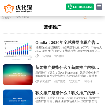
139-1008-4168
首页
>
标签
>营销推广
营销推广
Omdia：2030年全球联网电视广告收入将达到810亿美元
根据Omdia的新研究，全球联网电视（CTV）广告收入
将从 2025 年的 440 亿美元猛增到 2030 年的 810 亿美
元，预计到 2......
广告营销
营销推广
新闻推广是指什么？新闻推广的特点、优点、渠道及作用
新闻推广（英文：News Promotion）就是指企业利用
新闻价值事件或计划组织各种形式的活动，借助新闻
媒体进行推广的营销方式，是最为高端......
新闻推广
推广渠道
软文推广
网络推广
营销
软文推广是指什么？软文推广的形式、优点、渠道及作用
软文推广（英文：Press Release Promotion）是相对于
硬性广告而言，由企业的市场策划人员或广告公司的
文案人员来负责撰写的“......