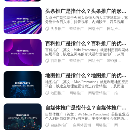
头条推广是指什么？头条推广的形式、特点、价格及技巧
头条推广是指基于今日头条强大的人工智能算法，充
分整合今日头条、抖音视频、内涵段子、西瓜视频以
及知名厂商及媒体资源，为广告主提供的一个优质的
头条推广
营销推广
网络推广
网站推广
推广
营......
百科推广是指什么？百科推广的优点、方式技巧及注意事项
百科推广（英文：Wiki Promotion）就是利用百科网络
应用平台，以建立词条的形式进行营销推广，从而达
到提升品牌知名度和企业形象的宣传......
百科推广
营销推广
网站推广
SEO推广
优化
地图推广是指什么？地图推广的优点、方法、平台及作用
地图推广（英文：Map Promotion）就是利用地图应用
平台，以建立地理位置信息进行营销推广，从而达到
提升品牌知名度和企业形象的宣传目的......
地图推广
网络推广
网络营销推广
推广渠道
自媒体推广是指什么？自媒体推广的特点、优点、推广方式及主要平台
自媒体推广（英文：We Media Promotion）是指企业或
个人利用自媒体进行的营销。主要利用社会化网络，
短视频，微博，微信，今日头条......
自媒体推广
自媒体营销
网络推广
网站推广