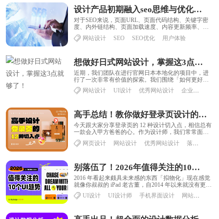
设计产品初期融入seo思维与优化手法利于后期用户体验高度
对于SEO来说，页面URL、页面代码结构、关键字密
度、内外链结构、页面加载速度、内容更新频率、内
容质量等诸多因素都会影响页面的SEO效果。...
网站设计
SEO
SEO优化
用户体验
想做好日式网站设计，掌握这3点就够了！
近期，我们团队在进行官网日本本地化的项目中，进
行了一次非常有价值的探索。我们围绕「如何更好地
触达日本用户」这一目标，并行探索了两种不同的设
网站设计
UI设计
优秀网站设计
企业网站设计
计......
高手总结！教你做好登录页设计的12种切入点
今天跟大家分享登录页的 12 种设计切入点，相信总有
一款会入甲方爸爸的心。作为设计师，我们常常面临
一个窘境：要面对各式各样客户审美的挑剔，有......
网页设计
网站设计
优秀网站设计
落地页设计
别落伍了！2026年值得关注的10个UI设计趋势
2016 年看起来颇具未来感的东西「拟物化」现在感觉
就像你叔叔的 iPad 老古董，自2014 年以来就没有更新
过一样。今天看起来时髦的东西......
UI设计
UI设计师
手机界面设计
网站设计