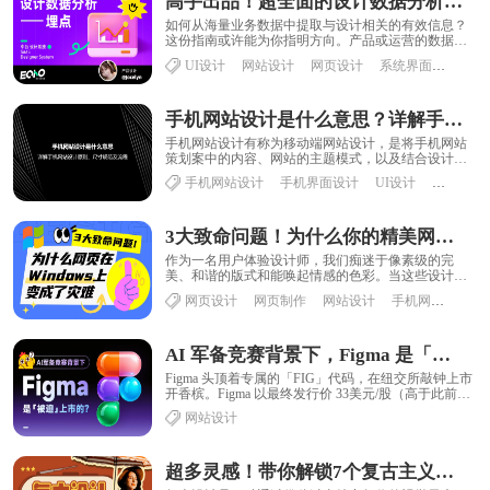
高手出品！超全面的设计数据分析指南：埋点篇
如何从海量业务数据中提取与设计相关的有效信息？
这份指南或许能为你指明方向。产品或运营的数据报
表多是从本职业能影响的范畴出发，去分析产品策
UI设计
网站设计
网页设计
系统界面设计
略、......
手机网站设计是什么意思？详解手机网站设计原则、尺寸规范及流程
手机网站设计有称为移动端网站设计，是将手机网站
策划案中的内容、网站的主题模式，以及结合设计师
的认识通过艺术的手法表现出来，要能充分吸引访问
手机网站设计
手机界面设计
UI设计
网站设计
者......
3大致命问题！为什么你的精美网页设计在Windows上变成了灾难？
作为一名用户体验设计师，我们痴迷于像素级的完
美、和谐的版式和能唤起情感的色彩。当这些设计最
终上线，被一位 Windows 用户在 Chrom......
网页设计
网页制作
网站设计
手机网站设计
AI 军备竞赛背景下，Figma 是「被迫」上市的？
Figma 头顶着专属的「FIG」代码，在纽交所敲钟上市
开香槟。Figma 以最终发行价 33美元/股（高于此前30-
32美元的目标区间），......
网站设计
超多灵感！带你解锁7个复古主义设计风格