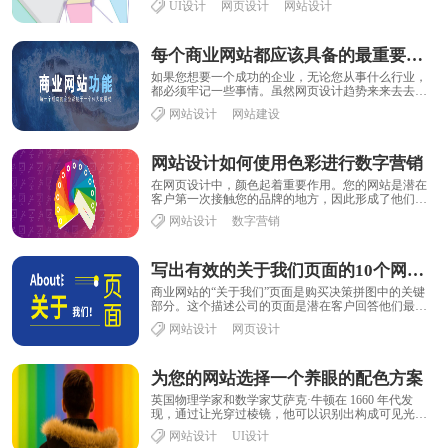
UI设计
网页设计
网站设计
每个商业网站都应该具备的最重要的功能
如果您想要一个成功的企业，无论您从事什么行业，
都必须牢记一些事情。虽然网页设计趋势来来去去，
但以下是每个商业网站应该始终拥有的九件事：...
网站设计
网站建设
网站设计如何使用色彩进行数字营销
在网页设计中，颜色起着重要作用。您的网站是潜在
客户第一次接触您的品牌的地方，因此形成了他们对
您的品牌和公司的第一印象。在本文中，我们分享了
网站设计
数字营销
您......
写出有效的关于我们页面的10个网站设计技巧
商业网站的“关于我们”页面是购买决策拼图中的关键
部分。这个描述公司的页面是潜在客户回答他们最后
几个问题的地方。这些问题将包括：我可以信任这
网站设计
网页设计
家......
为您的网站选择一个养眼的配色方案
英国物理学家和数学家艾萨克·牛顿在 1660 年代发
现，通过让光穿过棱镜，他可以识别出构成可见光谱
的 7 种颜色：红色、橙色、黄色、绿色、蓝......
网站设计
UI设计