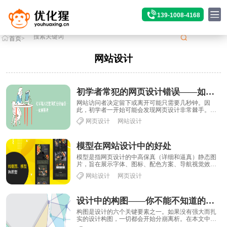
139-1008-4168
首页
>
标签
>网站设计
网站设计
初学者常犯的网页设计错误——如何解决
网站访问者决定留下或离开可能只需要几秒钟。因
此，初学者一开始可能会发现网页设计非常棘手。因
此，请考虑阅读本文的其余部分，以了解各种初学者
网页设计
网站设计
所犯......
模型在网站设计中的好处
模型是指网页设计的中高保真（详细和逼真）静态图
片，旨在展示字体、图标、配色方案、导航视觉效
果、图像和内容布局。样机涉及关注网站设计的整体
网站设计
网页设计
外观......
设计中的构图——你不能不知道的 15 件事
构图是设计的六个关键要素之一。如果没有强大而扎
实的设计构图，一切都会开始分崩离析。在本文中，
我们将为您提供 15 个技巧，帮助您加强构图——......