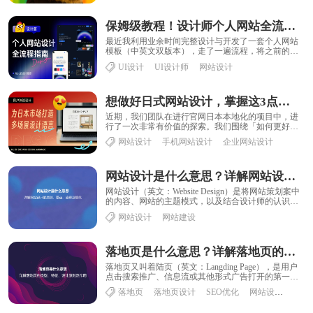
保姆级教程！设计师个人网站全流程指南：设计篇
最近我利用业余时间完整设计与开发了一套个人网站
模板（中英文双版本），走了一遍流程，将之前的想
法落地为可复用的开源方案，那么遵循尽善尽美的原
UI设计
UI设计师
网站设计
则......
想做好日式网站设计，掌握这3点就够了！
近期，我们团队在进行官网日本本地化的项目中，进
行了一次非常有价值的探索。我们围绕「如何更好地
触达日本用户」这一目标，并行探索了两种不同的设
网站设计
手机网站设计
企业网站设计
计......
网站设计是什么意思？详解网站设计的原则、要点、流程及规范
网站设计（英文：Website Design）是将网站策划案中
的内容、网站的主题模式，以及结合设计师的认识通
过艺术的手法表现出来，要能充分吸......
网站设计
网站建设
落地页是什么意思？详解落地页的特征、作用以及设计原则
落地页又叫着陆页（英文：Langding Page），是用户
点击搜索推广、信息流或其他形式广告打开的第一个
页面，这个页面会显示所点击广告相关......
落地页
落地页设计
SEO优化
网站设计