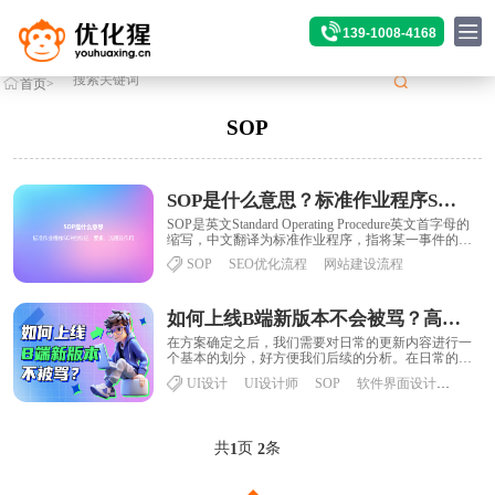
139-1008-4168
首页
>
标签
>SOP
SOP
SOP是什么意思？标准作业程序SOP的特征、要素、流程及作用
SOP是英文Standard Operating Procedure英文首字母的
缩写，中文翻译为标准作业程序，指将某一事件的标
准操作步骤和要......
SOP
SEO优化流程
网站建设流程
如何上线B端新版本不会被骂？高手设计师总结了这份SOP流程！
在方案确定之后，我们需要对日常的更新内容进行一
个基本的划分，好方便我们后续的分析。在日常的需
求方案当中，我们主要分为三种情况：1.大版本迭
UI设计
UI设计师
SOP
软件界面设计
系统界
代......
共
页
条
1
2