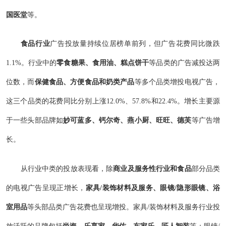
国医堂
等。
食品行业
广告投放量持续位居榜单前列，但广告花费同比微跌
1.1%。行业中的
零食糖果、食用油、糕点饼干
等品类的广告减投达两
位数，而
保健食品、方便食品和奶类产品
等多个品类增投电视广告，
这三个品类的花费同比分别上涨12.0%、57.8%和22.4%。增长主要源
于一些头部品牌如
妙可蓝多、钙尔奇、燕小厨、旺旺、德芙
等广告增
长。
从行业中类的投放表现看，除
商业及服务性行业和食品
部分品类
的电视广告呈现正增长，
家具/装饰材料及服务、眼镜/隐形眼镜、浴
室用品
等头部品类广告花费也呈现增投。家具/装饰材料及服务行业投
放活跃的品牌包括
尚海、乐享家、华佑、东家乐、匠人智装
等；眼镜/