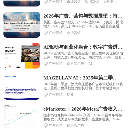
广告营销
市场营销
数据营销
大数据营销
2026年广告、营销与数据展望：持续演化
美国广告与营销总支出2025年达到6073亿美元，同比
增长5.5%，虽低于2024年的11%，但仍显著跑赢通胀
水平。数字营销继续成为核心增长......
广告营销
数据营销
AI驱动与商业化融合：数字广告进入新周期
2024年互联网广告市场在宏观不确定性中实现超预期
反弹，总收入达2586亿美元，同比增长14.9%，显著高
于2023年的7.3% 。从长期趋......
广告营销
信息流广告
AI
MAGELLAN AI：2025年第二季度澳大利亚播客广告基准报告
2025年第二季度，澳大利亚播客广告市场延续扩张轨
道，呈现出更具韧性的增长结构。基于对超过10,000
期播客节目的监测数据，整体广告支出同比......
广告营销
KOL
eMarketer：2026年Meta广告收入2434.6亿美元首超谷歌
据市场研究机构 eMarketer 预测，Meta 平台今年将超
越谷歌，成为全球领先的数字广告业务巨头。Meta 平
台（META）预计将超越......
广告营销
信息流广告