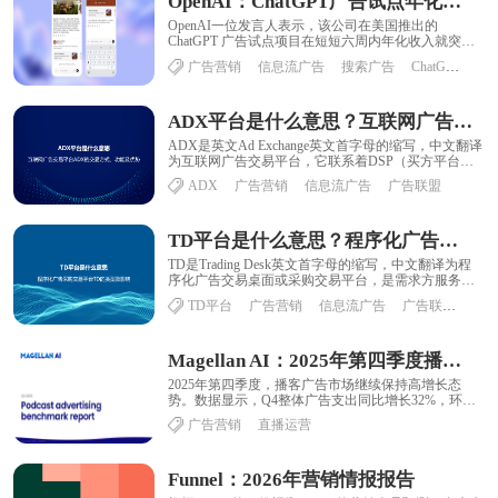
OpenAI：ChatGPT广告试点年化收入突破1亿美元
OpenAI一位发言人表示，该公司在美国推出的
ChatGPT 广告试点项目在短短六周内年化收入就突破
了 1 亿美元大关，这表明市场对这家人......
广告营销
信息流广告
搜索广告
ChatGPT
ADX平台是什么意思？互联网广告交易平台ADX的交易方式、功能及优势
ADX是英文Ad Exchange英文首字母的缩写，中文翻译
为互联网广告交易平台，它联系着DSP（买方平台）
和SSP（卖方平台），通过接入S......
ADX
广告营销
信息流广告
广告联盟
TD平台是什么意思？程序化广告采购交易平台TD的类型及影响
TD是Trading Desk英文首字母的缩写，中文翻译为程
序化广告交易桌面或采购交易平台，是需求方服务平
台，类似DSP，为需求方提供整合多......
TD平台
广告营销
信息流广告
广告联盟
Magellan AI：2025年第四季度播客广告报告
2025年第四季度，播客广告市场继续保持高增长态
势。数据显示，Q4整体广告支出同比增长32%，环比
Q3增长17%，其中12月广告投放强度显著......
广告营销
直播运营
Funnel：2026年营销情报报告