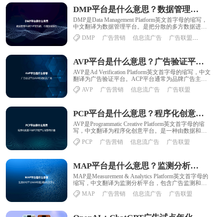
DMP平台是什么意思？数据管理平台DMP的功能、价值及局限性
DMP是Data Management Platform英文首字母的缩写，
中文翻译为数据管理平台。是把分散的多方数据进行
整合纳入统一的技术平......
DMP
广告营销
信息流广告
广告联盟
数据运
AVP平台是什么意思？广告验证平台AVP的功能及厂商
AVP是Ad Verification Platform英文首字母的缩写，中文
翻译为广告验证平台。ACP平台通常为品牌广告主服
务，为其提供广......
AVP
广告营销
信息流广告
广告联盟
PCP平台是什么意思？程序化创意平台PCP的产生背景与价值
AVP是Programmatic Creative Platform英文首字母的缩
写，中文翻译为程序化创意平台。是一种由数据和算
法驱动，通过......
PCP
广告营销
信息流广告
广告联盟
MAP平台是什么意思？监测分析平台MAP的监测指标及平台
MAP是Measurement & Analytics Platform英文首字母的
缩写，中文翻译为监测分析平台，包含广告监测和网
站......
MAP
广告营销
信息流广告
广告联盟