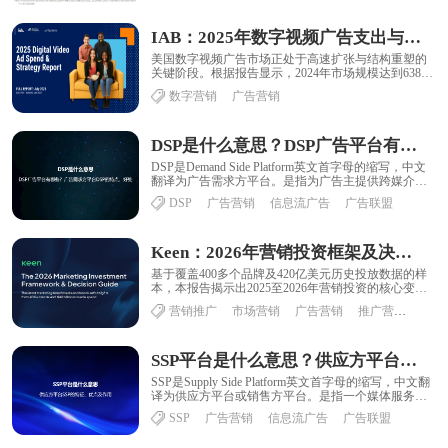
IAB：2025年数字视频广告支出与战略报告
美国数字视频广告市场正处于高速扩张与结构重塑的
关键阶段。根据报告显示，2024年市场规模达到638亿
美元，同比增长18%，预计2025年将进......
数字营销
广告营销
DSP是什么意思？DSP广告平台有哪些？广告需求方平台DSP的特点、好处
DSP是Demand Side Platform英文首字母的缩写，中文
翻译为广告需求方平台。是指为广告主提供跨媒介、
跨平台、跨终端的的广告投......
DSP
广告营销
信息流广告
广告联盟
Keen：2026年营销投资框架及决策指南
基于覆盖400多个品牌及420亿美元历史投放数据的样
本，本报告揭示出2025至2026年营销投资的核心变化
并非预算收缩，而是结构性重构。 数......
营销推广
市场营销
广告营销
推广营销
SSP平台是什么意思？供应方平台SSP的特征、优点及作用
SSP是Supply Side Platform英文首字母的缩写，中文翻
译为供应方平台或销售方平台。是指一个媒体服务平
台，该平台通过人群定向......
SSP
广告营销
信息流广告
广告联盟