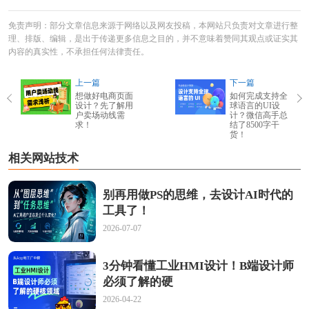
免责声明：部分文章信息来源于网络以及网友投稿，本网站只负责对文章进行整
理、排版、编辑，是出于传递更多信息之目的，并不意味着赞同其观点或证实其
内容的真实性，不承担任何法律责任。
上一篇
下一篇
想做好电商页面
如何完成支持全
设计？先了解用
球语言的UI设
户卖场动线需
计？微信高手总
求！
结了8500字干
货！
相关网站技术
别再用做PS的思维，去设计AI时代的
工具了！
2026-07-07
3分钟看懂工业HMI设计！B端设计师
必须了解的硬
2026-04-22