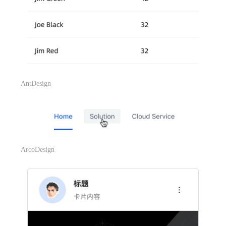
AntDesign
ArcoDesign