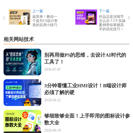
上一篇
下一篇
超简单！教你一
作品总是没细节
个提升UI设计审
怎么办？2个实操
美的实用小技巧
案例带你掌握高
手的优化技巧！
相关网站技术
别再用做PS的思维，去设计AI时代的
工具了！
2026-07-07
3分钟看懂工业HMI设计！B端设计师
必须了解的硬
2026-04-22
够细致够全面！上手即用的图标设计参
数大全
2026-04-10