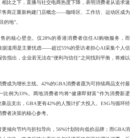
。相比之下，直播与社交电商热度下降，表明消费者从追求速
零售商正重新构建门店概念——咖啡区、工作坊、运动区成为
目的地”。
零售的核心壁垒。仅28%的香港消费者信任AI购物服务，而
与数据滥用是主要忧虑——超过55%的受访者担心AI采集个人信
报告指出，企业若无法在“便利与信任”之间找到平衡，将难以
费成为增长主线。42%的GBA消费者愿为可持续商品支付最
一比例为33%。两地消费者均将“健康即财富”作为消费新逻
健康品支出，GBA更有42%的人预计扩大投入。ESG与循环经
消费者决策的核心参考。
更倾向节约与折扣导向，56%计划转向低价品牌；而GBA消