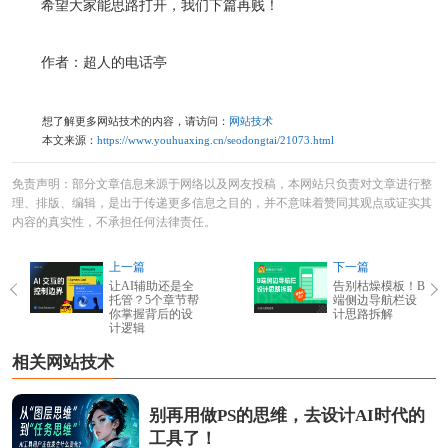
希望大家能思路打开，我们下篇再贱！
作者：超人的电话亭
想了解更多网站技术的内容，请访问：
网站技术
本文来源：
https://www.youhuaxing.cn/seodongtai/21073.html
免责声明：部分文章信息来源于网络以及网友投稿，本网站只负责对文章进行整
理、排版、编辑，是出于传递更多信息之目的，并不意味着赞同其观点或证实其
内容的真实性，不承担任何法律责任。
上一篇
下一篇
让AI辅助还是全
告别枯燥模板！B
托管？5个章节帮
端侧边导航栏设
你掌握背后的设
计思路拆解
计逻辑
相关网站技术
别再用做PS的思维，去设计AI时代的
工具了！