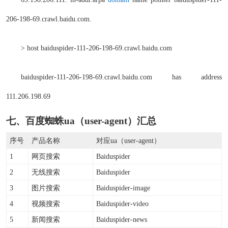
206-198-69.crawl.baidu.com.
> host baiduspider-111-206-198-69.crawl.baidu.com
baiduspider-111-206-198-69.crawl.baidu.com has address
111.206.198.69
七、百度蜘蛛ua（user-agent）汇总
序号
产品名称
对应ua（user-agent）
1
网页搜索
Baiduspider
2
无线搜索
Baiduspider
3
图片搜索
Baiduspider-image
4
视频搜索
Baiduspider-video
5
新闻搜索
Baiduspider-news