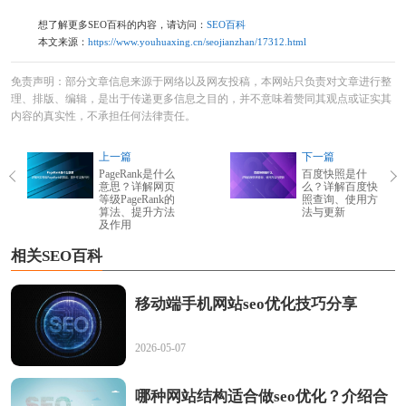
想了解更多SEO百科的内容，请访问：
SEO百科
本文来源：
https://www.youhuaxing.cn/seojianzhan/17312.html
免责声明：部分文章信息来源于网络以及网友投稿，本网站只负责对文章进行整
理、排版、编辑，是出于传递更多信息之目的，并不意味着赞同其观点或证实其
内容的真实性，不承担任何法律责任。
上一篇
下一篇
PageRank是什么
百度快照是什
意思？详解网页
么？详解百度快
等级PageRank的
照查询、使用方
算法、提升方法
法与更新
及作用
相关SEO百科
移动端手机网站seo优化技巧分享
2026-05-07
哪种网站结构适合做seo优化？介绍合