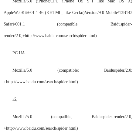
Mozilla/5.0 (iPhone;CPU iPhone OS 9_1 like Mac OS X)
AppleWebKit/601.1.46 (KHTML, like Gecko)Version/9.0 Mobile/13B143
Safari/601.1 (compatible; Baiduspider-
render/2.0;+http://www.baidu.com/search/spider.html)
PC UA：
Mozilla/5.0 (compatible; Baiduspider/2.0;
+http://www.baidu.com/search/spider.html)
或
Mozilla/5.0 (compatible; Baiduspider-render/2.0;
+http://www.baidu.com/search/spider.html)