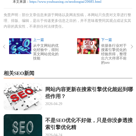
本文来源：
https://www.youhuaxing.cn/seodongtai/20685.html
免责声明：部分文章信息来源于网络以及网友投稿，本网站只负责对文章进行整
理、排版、编辑，是出于传递更多信息之目的，并不意味着赞同其观点或证实其
内容的真实性，不承担任何法律责任。
上一篇
下一篇
从中文网站的优
依据各行业对于
化经验中，得到
搜索引擎优化的
英文网站优化的
经验所得，整理
技能
出六大停滞不前
的seo
相关SEO新闻
网站内容更新在搜索引擎优化能起到哪
些作用？
2026-04-29
不是SEO优化不好做，只是你没参透搜
索引擎优化精
2026-04-24