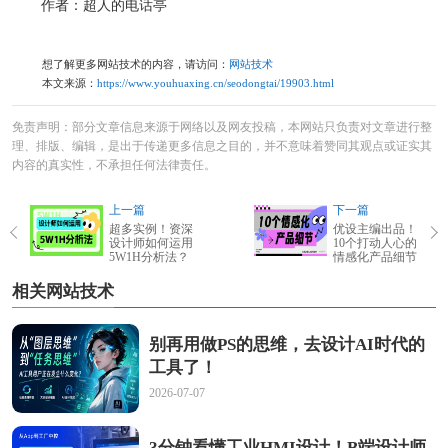
作者：超人的电话亭
想了解更多网站技术的内容，请访问：
网站技术
本文来源：
https://www.youhuaxing.cn/seodongtai/19903.html
免责声明：部分文章信息来源于网络以及网友投稿，本网站只负责对文章进行整
理、排版、编辑，是出于传递更多信息之目的，并不意味着赞同其观点或证实其
内容的真实性，不承担任何法律责任。
上一篇
下一篇
超多实例！资深
优设主编出品！
设计师如何运用
10个打动人心的
5W1H分析法？
情感化产品细节
相关网站技术
别再用做PS的思维，去设计AI时代的
工具了！
2026-07-07
3分钟看懂工业HMI设计！B端设计师