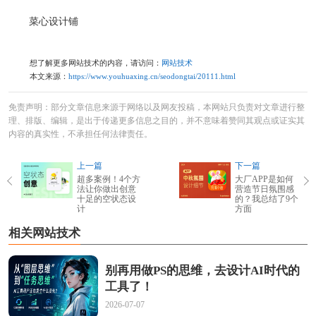
菜心设计铺
想了解更多网站技术的内容，请访问：
网站技术
本文来源：
https://www.youhuaxing.cn/seodongtai/20111.html
免责声明：部分文章信息来源于网络以及网友投稿，本网站只负责对文章进行整
理、排版、编辑，是出于传递更多信息之目的，并不意味着赞同其观点或证实其
内容的真实性，不承担任何法律责任。
上一篇
下一篇
超多案例！4个方
大厂APP是如何
法让你做出创意
营造节日氛围感
十足的空状态设
的？我总结了9个
计
方面
相关网站技术
别再用做PS的思维，去设计AI时代的
工具了！
2026-07-07