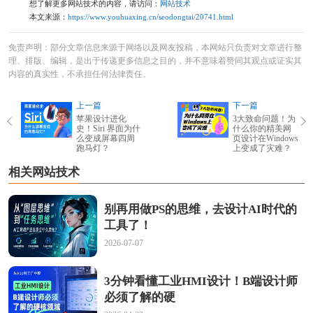
想了解更多网站技术的内容，请访问：
网站技术
本文来源：
https://www.youhuaxing.cn/seodongtai/20741.html
免责声明：部分文章信息来源于网络以及网友投稿，本网站只负责对文章进行整
理、排版、编辑，是出于传递更多信息之目的，并不意味着赞同其观点或证实其
内容的真实性，不承担任何法律责任。
上一篇
下一篇
苹果设计进化
3大致命问题！为
史！Siri 界面为什
什么你的精美网
么变成屏幕四周
页设计在Windows
跑马灯？
上变成了灾难？
相关网站技术
别再用做PS的思维，去设计AI时代的
工具了！
2026-07-07
3分钟看懂工业HMI设计！B端设计师
必须了解的硬