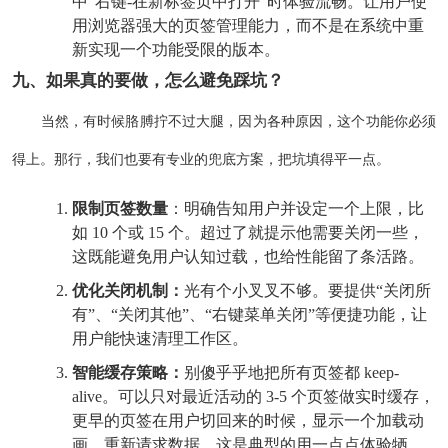
中"右键-在新标签页中打开"时体验流畅。让用户使
用浏览器强大的页签管理能力，而不是在系统中重
新实现一个功能受限的版本。
九、如果真的要做，怎么避免踩坑？
当然，有时候胳膊拧不过大腿，因为各种原因，这个功能你必须
得上。那行，我们也要有专业的兜底方案，把坑填得平一点。
限制页签数量
：明确告知用户并设定一个上限，比
如 10 个或 15 个。超过了就提示他需要关闭一些，
这既能避免用户认知过载，也给性能留了条活路。
优化关闭机制：
光有个小叉叉不够。要提供“关闭所
有”、“关闭其他”、“右键菜单关闭”等便捷功能，让
用户能快速清理工作区。
智能缓存策略：
别傻乎乎地把所有页签都 keep-
alive。可以只对最近活动的 3-5 个页签做实时缓存，
更早的页签在用户切回来的时候，显示一个加载动
画，重新请求数据。这是典型的用一点点体验牺