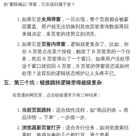
的"删除确认"弹窗，它应该归属于谁？
如果它是
全局弹窗
，一旦出现，整个页面都会被蒙
层覆盖。用户就无法切换到其他页签查询数据再回
来做决定，多页签的优势立刻消失。
如果它是
页签内弹窗
，逻辑就更复杂了。比如，你
在 A 页签点击某个按钮，触发了 B 页签里的一个任
务，然后 B 页签弹出了一个窗口。如果用户没处理
这个窗口就切回 A 页签，B 页签的弹窗状态该如何
处理？这背后的逻辑状态维护让人头疼不已。
五、第三个坑：链接跳转逻辑变得超级复杂
在普通的网页里，点击链接通常只有三种结果：
当前页面跳转
：适合线性流程，如"商品列表 → 商
品详情 → 下单"，一步接一步。
浏览器新页签打开
：适合并行任务，如浏览搜索结
果时，将感兴趣的几个都打开，逐个查看。