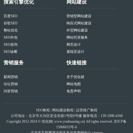
搜索引擎优化
网站建设
百度SEO
营销型网站建设
谷歌SEO
响应式网站建设
整站优化
外贸网站建设
SEO外包
网站托管服务
SEO咨询
网页设计
SEO诊断
着陆页设计
营销服务
快速链接
新闻营销
关于优化猩
论坛营销
网站地图
问答营销
免责声明
SEO教程
|
网站建设教程
|
运营推广教程
公司地址：北京市大兴区宏业东路1号院6号楼 服务电话：139-1008-4168
Copyright 2012-2024 © 优化猩(
www.youhuaxing.cn
) All rights reserved.
京ICP备
15006633号-6
北京市互联网违法和不良信息举报中心
sitemap