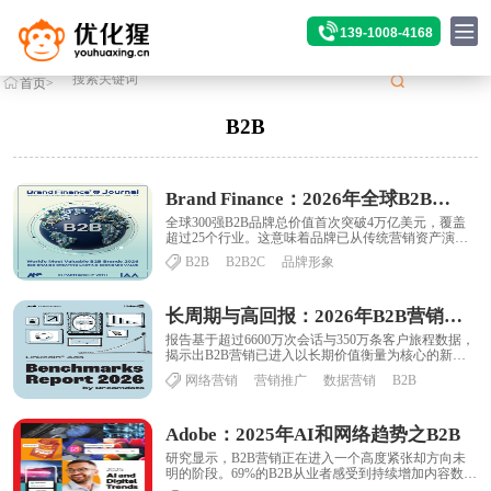
139-1008-4168
首页
>
标签
>B2B
B2B
Brand Finance：2026年全球B2B品牌价值
全球300强B2B品牌总价值首次突破4万亿美元，覆盖
超过25个行业。这意味着品牌已从传统营销资产演变
为企业价值的重要组成部分，在资本市场、融......
B2B
B2B2C
品牌形象
长周期与高回报：2026年B2B营销数据深度洞察
报告基于超过6600万次会话与350万条客户旅程数据，
揭示出B2B营销已进入以长期价值衡量为核心的新阶
段。从首次触达至最终成交的平均周期达2......
网络营销
营销推广
数据营销
B2B
Adobe：2025年AI和网络趋势之B2B
研究显示，B2B营销正在进入一个高度紧张却方向未
明的阶段。69%的B2B从业者感受到持续增加内容数量
和类型的压力，43%的机构在2025年被......