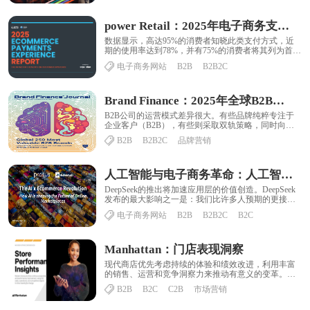
power Retail：2025年电子商务支付体验报告
数据显示，高达95%的消费者知晓此类支付方式，近
期的使用率达到78%，并有75%的消费者将其列为首
选。紧随其后的是PayPal，凭借92%的......
电子商务网站
B2B
B2B2C
Brand Finance：2025年全球B2B品牌250强
B2B公司的运营模式差异很大。有些品牌纯粹专注于
企业客户（B2B），有些则采取双轨策略，同时向消
费者和企业提供产品和服务，许多品牌参与政府采......
B2B
B2B2C
品牌营销
人工智能与电子商务革命：人工智能如何塑造在线市场的未来
DeepSeek的推出将加速应用层的价值创造。DeepSeek
发布的最大影响之一是：我们比许多人预期的更接近
应用程序与基础设施之间的价值累积......
电子商务网站
B2B
B2B2C
B2C
Manhattan：门店表现洞察
现代商店优先考虑持续的体验和绩效改进，利用丰富
的销售、运营和竞争洞察力来推动有意义的变革。是
什么构成了现代商店？如今，店内零售已经不仅仅是
B2B
B2C
C2B
市场营销
销......