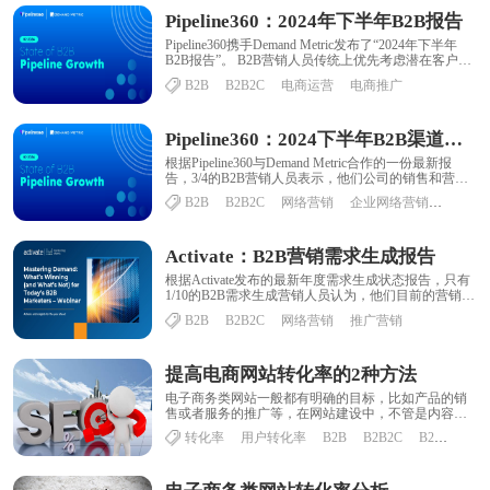
Pipeline360：2024年下半年B2B报告
Pipeline360携手Demand Metric发布了“2024年下半年
B2B报告”。 B2B营销人员传统上优先考虑潜在客户的
质量而不是......
B2B
B2B2C
电商运营
电商推广
Pipeline360：2024下半年B2B渠道增长报告
根据Pipeline360与Demand Metric合作的一份最新报
告，3/4的B2B营销人员表示，他们公司的销售和营销
团队要么完全（34......
B2B
B2B2C
网络营销
企业网络营销
网络营
Activate：B2B营销需求生成报告
根据Activate发布的最新年度需求生成状态报告，只有
1/10的B2B需求生成营销人员认为，他们目前的营销技
术堆栈在帮助他们实现目标方面“......
B2B
B2B2C
网络营销
推广营销
提高电商网站转化率的2种方法
电子商务类网站一般都有明确的目标，比如产品的销
售或者服务的推广等，在网站建设中，不管是内容规
划、内部链接设计（包括导航等），还是符合用户浏
转化率
用户转化率
B2B
B2B2C
B2C
览......