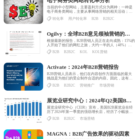
电子商务类网站转化率分析
​当前的中小型网站，主要盈利方式分为两种：一种是
电子商务类网站，主要从事网络营销的相关活动；另
一种是依靠广告联盟等广告相关方式产生收益的网
转化率
用户转化率
B2B
B2B2C
站......
Ogilvy：全球B2B意见领袖营销的兴起
根据最新的报告，B2B营销人员正在走向成熟：15%的
人开始了他们的网红之旅，大约一半的人（48%）已
经达到了中等阶段，近1/4的人（23%）......
B2B
B2B2C
KOL
KOL营销
Activate：2024年B2B营销报告
B2B营销人员表示，他们在内容创作方面面临的最大
挑战是为他们的受众制作合适的内容。因此，这有助
于了解他们认为哪种内容类型能够带来最高的ROI......
B2B
B2B2C
营销推广
市场营销
展览业研究中心：2024年Q2美国B2B展会出席率降至87.7%
展览业研究中心（CEIR）宣布，美国B2B展览业在经
历了2024年第一季度的强劲增长后，经历了小幅放
缓。在2024年第一季度达到创纪录的92......
B2B
B2B2C
市场营销
MAGNA：B2B广告效果的驱动因素