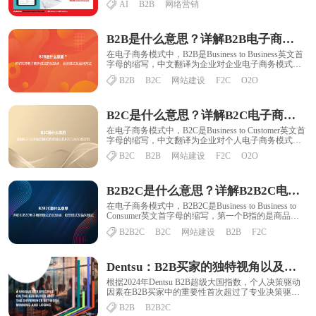
AI
B2B
网络营销
B2B是什么意思？详解B2B电子商务模式的优缺点及B2B与B2C的区别
在电子商务模式中，B2B是Business to Business英文首
字母的缩写，中文翻译为企业对企业电子商务模式，
是一种企业与企业之间通......
B2B
B2C
网站建设
F2C
O2O
B2C是什么意思？详解B2C电子商务模式的优缺点及B2C与B2C的区别
在电子商务模式中，B2C是Business to Customer英文首
字母的缩写，中文翻译为企业对个人电子商务模式，
是企业对消费者直接开展......
B2C
B2B
网站建设
F2C
O2O
B2B2C是什么意思？详解B2B2C电子商务模式的优缺点及B2B2C与B2C的区别
在电子商务模式中，B2B2C是Business to Business to
Consumer英文首字母的缩写，第一个B指的是商品或
服务的供......
B2B2C
B2C
网站建设
B2B
F2C
Dentsu：B2B买家的独特视角以及输赢之间的差异
根据2024年Dentsu B2B超级大国指数，个人决策驱动
因素在B2B买家中的重要性首次超过了专业决策驱动
因素。该研究报告分析了自2021......
B2B
B2B2C