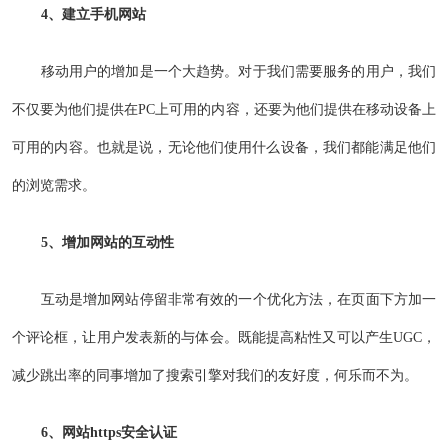
4、建立手机网站
移动用户的增加是一个大趋势。对于我们需要服务的用户，我们
不仅要为他们提供在PC上可用的内容，还要为他们提供在移动设备上
可用的内容。也就是说，无论他们使用什么设备，我们都能满足他们
的浏览需求。
5、增加网站的互动性
互动是增加网站停留非常有效的一个优化方法，在页面下方加一
个评论框，让用户发表新的与体会。既能提高粘性又可以产生UGC，
减少跳出率的同事增加了搜索引擎对我们的友好度，何乐而不为。
6、网站https安全认证