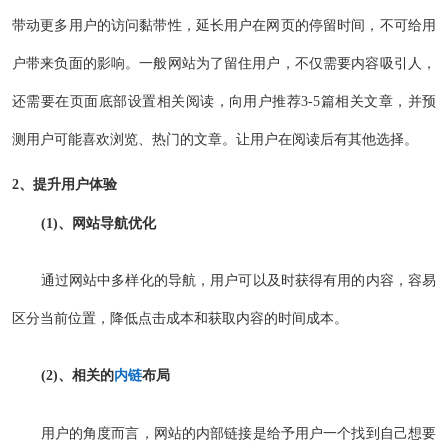
带动更多用户的访问黏带性，延长用户在网页的停留时间，不可给用
户带来负面的影响。一般网站为了留住用户，不仅需要内容吸引人，
还需要在页面底部设置相关阅读，向用户推荐3-5篇相关文章，并预
测用户可能喜欢浏览、热门的文章。让用户在阅读后有其他选择。
2、提升用户体验
(1)、网站导航优化
通过网站中多样化的导航，用户可以及时获得有用的内容，容易
区分当前位置，降低点击成本和获取内容的时间成本。
(2)、相关的
内链
布局
用户的角度而言，网站的内部链接是给予用户一个找到自己想要