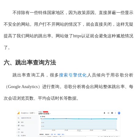
不排除有一些特殊国家地区，因为政策原因。直接屏蔽一些显示
不安全的网站。用户打不开网站的情况下，就会直接关闭，这样无疑
提高了我们网站的跳出率。网站做了https认证就会避免这种尴尬情况
了。
六、跳出率查询方法
跳出率查询工具，很多
搜索引擎优化
人员倾向于用谷歌分析
（Google Analytics）进行查询。谷歌分析将会出网站整体跳出率、每
次会话浏览页数、平均会话时长等数据。