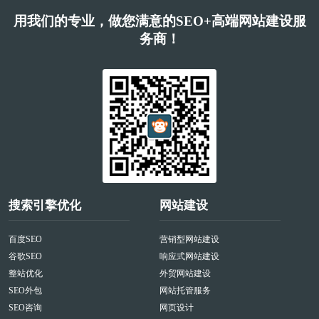
用我们的专业，做您满意的SEO+高端网站建设服
务商！
搜索引擎优化
网站建设
百度SEO
营销型网站建设
谷歌SEO
响应式网站建设
整站优化
外贸网站建设
SEO外包
网站托管服务
SEO咨询
网页设计