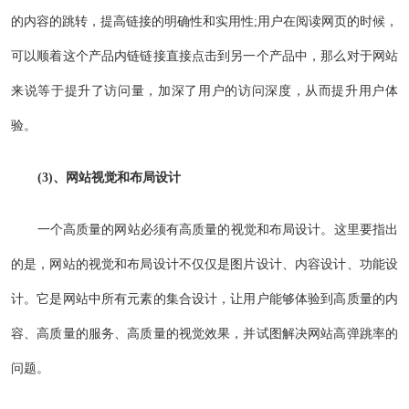
的内容的跳转，提高链接的明确性和实用性;用户在阅读网页的时候，
可以顺着这个产品内链链接直接点击到另一个产品中，那么对于网站
来说等于提升了访问量，加深了用户的访问深度，从而提升用户体
验。
(3)、网站视觉和布局设计
一个高质量的网站必须有高质量的视觉和布局设计。这里要指出
的是，网站的视觉和布局设计不仅仅是图片设计、内容设计、功能设
计。它是网站中所有元素的集合设计，让用户能够体验到高质量的内
容、高质量的服务、高质量的视觉效果，并试图解决网站高弹跳率的
问题。