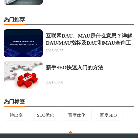
热门推荐
互联网DAU、MAU是什么意思？详解
DAU/MAU指标及DAU和MAU查询工
具
2023-09-27
新手SEO快速入门的方法
2021-03-08
热门标签
跳出率
SEO优化
百度优化
百度SEO