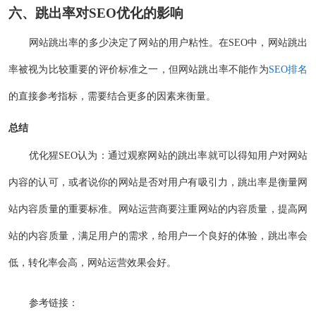
六、跳出率对
SEO优化
的影响
网站跳出率的多少决定了网站的用户粘性。在SEO中，网站跳出
率被视为比较重要的评价标准之一，但网站跳出率不能作为
SEO排名
的直接参考指标，需要结合更多的因素来衡量。
总结
优化猩SEO认为：通过观察网站的跳出率就可以得知用户对网站
内容的认可，或者说你的网站是否对用户有吸引力，跳出率是衡量网
站内容质量的重要标准。网站运营商要注重网站的内容质量，提高网
站的内容质量，满足用户的需求，给用户一个良好的体验，跳出率会
低，转化率会高，网站运营效果会好。
参考链接：