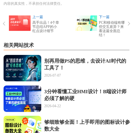
内容的真实性，不承担任何法律责任。
上一篇
下一篇
高手出品！4个章
PC和移动端有哪
节总结APP的小
些交互差异？来
红点设计细节
看这篇全面总
结！
相关网站技术
别再用做PS的思维，去设计AI时代的
工具了！
2026-07-07
3分钟看懂工业HMI设计！B端设计师
必须了解的硬
2026-04-22
够细致够全面！上手即用的图标设计参
数大全