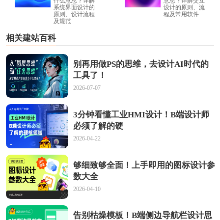
什么意思？详解
意思？详解交互
系统界面设计的
设计的原则、流
原则、设计流程
程及常用软件
及规范
相关建站百科
别再用做PS的思维，去设计AI时代的
工具了！
2026-07-07
3分钟看懂工业HMI设计！B端设计师
必须了解的硬
2026-04-22
够细致够全面！上手即用的图标设计参
数大全
2026-04-10
告别枯燥模板！B端侧边导航栏设计思