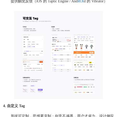
提供触觉反馈（iOS 的 Taptic Engine / And
ROI
d 的 Vibrator）
4. 自定义 Tag
形状可定制，思维要克制；创意不越界，用户才省力。设计侧应