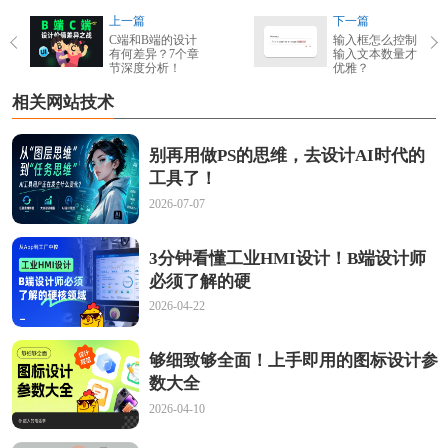
上一篇
下一篇
C端和B端的设计
输入框怎么控制
有何差异？7个章
输入文本数量才
节深度分析！
优雅？
相关网站技术
别再用做PS的思维，去设计AI时代的
工具了！
2026-07-07
3分钟看懂工业HMI设计！B端设计师
必须了解的硬
2026-04-22
够细致够全面！上手即用的图标设计参
数大全
2026-04-10