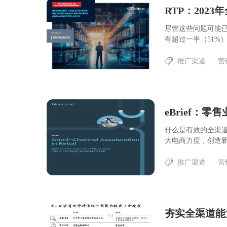
RTP：202
尽管这些问题可能已
有超过一半（51%）在
推广渠道
营
eBrief：
什么是有效的全渠
大电商力度，创造新
推广渠道
营
夯实全渠道能