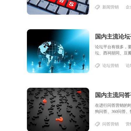
新闻营销
企
国内主流论坛
论坛平台有很多，
坛、西祠胡同、豆瓣
论坛营销
论
国内主流问答
在进行问答营销的
狗问答、360问答、
问答营销
营