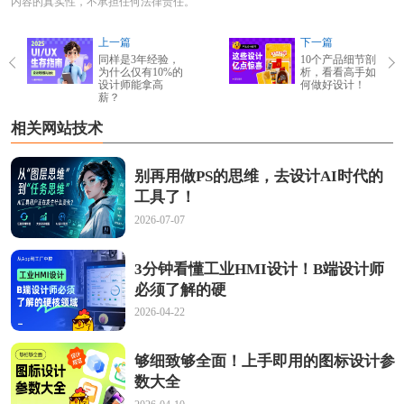
内容的真实性，不承担任何法律责任。
上一篇
下一篇
同样是3年经验，
10个产品细节剖
为什么仅有10%的
析，看看高手如
设计师能拿高
何做好设计！
薪？
相关网站技术
别再用做PS的思维，去设计AI时代的
工具了！
2026-07-07
3分钟看懂工业HMI设计！B端设计师
必须了解的硬
2026-04-22
够细致够全面！上手即用的图标设计参
数大全