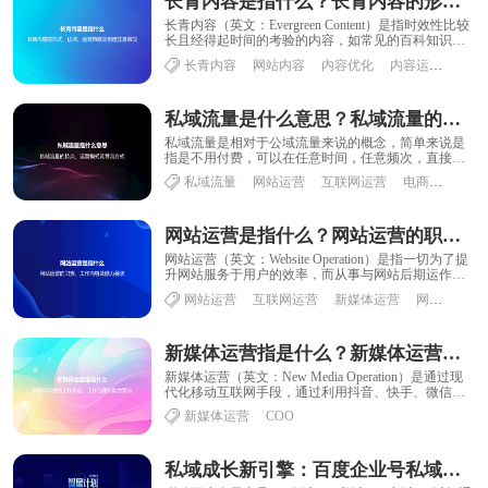
长青内容是指什么？长青内容的形式、优点、运营策略及创造注意事项
长青内容（英文：Evergreen Content）是指时效性比较
长且经得起时间的考验的内容，如常见的百科知识、
文献资料等，常青内容会被大众......
长青内容
网站内容
内容优化
内容运营
内容
私域流量是什么意思？私域流量的特点、运营模式及导流方式
私域流量是相对于公域流量来说的概念，简单来说是
指是不用付费，可以在任意时间，任意频次，直接触
达到用户的渠道，比如自媒体、用户群、微信号等，
私域流量
网站运营
互联网运营
电商运营
新
也......
网站运营是指什么？网站运营的职责、工作内容及能力要求
网站运营（英文：Website Operation）是指一切为了提
升网站服务于用户的效率，而从事与网站后期运作、
经营有关的行为工作；范畴通常......
网站运营
互联网运营
新媒体运营
网络运营
新媒体运营指是什么？新媒体运营的工作内容、工作流程及能力要求
新媒体运营（英文：New Media Operation）是通过现
代化移动互联网手段，通过利用抖音、快手、微信、
微博、贴吧等新兴媒体平台工具......
新媒体运营
COO
私域成长新引擎：百度企业号私域运营解决方案