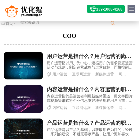
139-1008-4168
首页
>
标签
>COO
COO
用户运营是指什么？用户运营的岗位职责、工作内容及能力要求
用户运营指以用户为中心，遵循用户的需求设置运营
活动与规则，制定运营战略与运营目标，严格控制实
施过程与结果，以达到预期所设置的运营目标与任
用户运营
互联网运营
新媒体运营
网络运营
务。...
内容运营是指什么？内容运营的职能、工作内容及能力要求
内容运营指的是运营者利用新媒体渠道，用文字图片
或视频等形式将企业信息友好地呈现在用户面前，并
激发用户参与，分享、传播的完整运营过程。内容运
内容运营
互联网运营
新媒体运营
网络运营
营......
产品运营是指什么？产品运营的职能、工作内容及能力要求
产品运营是以产品为基础，以获取用户为目的，经过
一系列的建设，不断完善该产品，让用户更加喜欢，
让它对用户更加有粘性，让它对用户更加有价值和有