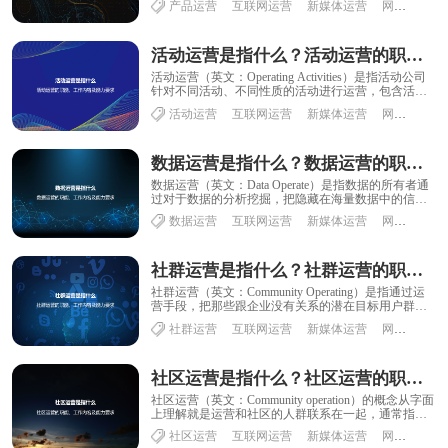
产品运营
互联网运营
新媒体运营
网络运营
用......
活动运营是指什么？活动运营的职能、工作内容及能力要求
活动运营（英文：Operating Activities）是指活动公司
针对不同活动、不同性质的活动进行运营，包含活动
策划、活动实施、以及嫁接......
活动运营
互联网运营
新媒体运营
网络运营
数据运营是指什么？数据运营的职能、工作内容及能力要求
数据运营（英文：Data Operate）是指数据的所有者通
过对于数据的分析挖掘，把隐藏在海量数据中的信息
作为商品，以合规化的形式发布出去，......
数据运营
互联网运营
新媒体运营
网络运营
社群运营是指什么？社群运营的职能、工作内容及能力要求
社群运营（英文：Community Operating）是指通过运
营手段，把那些跟企业没有关系的潜在目标用户群
体，通过内容、活动转化成弱关系......
社群运营
互联网运营
新媒体运营
网络运营
社区运营是指什么？社区运营的职能、工作内容及能力要求
社区运营（英文：Community operation）的概念从字面
上理解就是运营和社区的人群联系在一起，通常指的
是运营者向社区消费者所进行......
社区运营
互联网运营
新媒体运营
网络运营