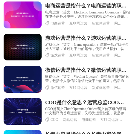
电商运营是指什么？电商运营的职责、工作内容及能力要求
电商运营（英文：Electronic Commerce Operation）是指
在电子商务环境中，通过各种方式帮助企业促进销售
的过程。它包括......
电商运营
互联网运营
新媒体运营
网络运营
游戏运营是指什么？游戏运营的职责、工作内容及能力要求
游戏运营（英文：Game operation）是将一款游戏平台
推入市场，通过对平台的运作，使用户从接触、认
识、再到了解实际线上的一种操作、最......
游戏运营
互联网运营
新媒体运营
网络运营
微信运营是指什么？微信运营的职责、工作内容及能力要求
微信运营（英文：WeChat Operate）是指负责微信的运
营，包括个人微信和微信公众平台的建立，然后通过
微信跟用户达到沟通的运营过程，前......
微信运营
互联网运营
新媒体运营
网络运营
COO是什么意思？运营总监COO的职责、工作内容及能力要求
COO是英文Chief Operating Officer英文首字母的缩写，
中文翻译为首席运营官，又称为运营总监，就是参与
公司日常运作，对营......
COO
网站运营
电商运营
互联网运营
新媒体