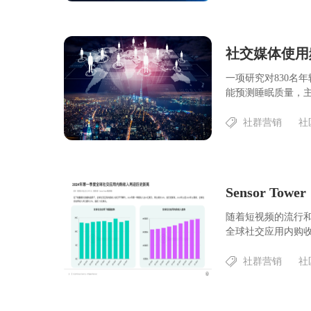
社交媒体使用
一项研究对830名
能预测睡眠质量，主
社群营销
社
Sensor T
随着短视频的流行和
全球社交应用内购收入
社群营销
社