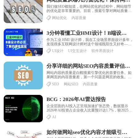
我们做SEO都知道，在网站优化的过程中，网站细节
的优化是非常重要的。目前，搜索引擎对网站质量的
要求越来越高。那么，作为网站管理员，我们应该
网站优化
内容质量
如......
3分钟看懂工业HMI设计！B端设计师必须了解的硬核领域
作为工业 HMI 设计师，我在工业场景界面设计多年，
发现很多互联网设计师对这个领域既陌生又好奇——
我们每天做的App、网页、B端后台，和工厂......
UI设计
UI交互设计
软件界面设计
分享详细的网站SEO内容质量评估标准
网站内容的质量是白帽搜索引擎优化的首要任务。如
果网页的内容质量差，第一个问题是网页的收集。如
果是收录的话，需要考虑排序的问题，但是我不认为
SEO
网站SEO
内容质量
内......
BCG：2026年AI雷达报告
企业层面的AI投入正呈现加速扩张态势，数据显示
2026年AI投资占企业收入比重预计达1.7%，较2025年
约0.8%实现翻倍增长，延续过去三......
AI
如何做网站seo优化内容才能吸引蜘蛛频繁抓取？