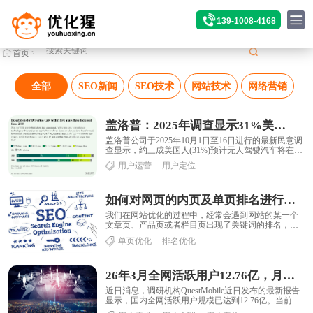
139-1008-4168
首页
>
SEO动态
全部
SEO新闻
SEO技术
网站技术
网络营销
盖洛普：2025年调查显示31%美国人预期五年内普及无人驾驶汽车
盖洛普公司于2025年10月1日至16日进行的最新民意调
查显示，约三成美国人(31%)预计无人驾驶汽车将在未
来五年内在美国普及，这一比例较2......
用户运营
用户定位
如何对网页的内页及单页排名进行优化
我们在网站优化的过程中，经常会遇到网站的某一个
文章页、产品页或者栏目页出现了关键词的排名，那
么，这时我们就需要对这些出现排名的单页进行单页
单页优化
排名优化
优......
26年3月全网活跃用户12.76亿，月均使用时长192.2小时
近日消息，调研机构QuestMobile近日发布的最新报告
显示，国内全网活跃用户规模已达到12.76亿。当前市
场已正式进入由AIGC与智能终......