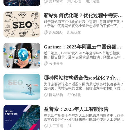
用户需求
用户心理
用户定位
新站如何优化呢？优化过程中需要注意哪些细节呢？
对于新站而言在优化的过程中需要注意哪些细节呢？
关于这个问题网站优化小编带您详细的了解一下。...
新站SEO
新站优化
Gartner：2025年阿里云中国份额32.8%稳居第一，同比增长34.4%
近日消息，Gartner发布2025年全球IaaS市场份额数
据。报告显示，受AI云需求强劲拉动，阿里云在中国
市场的份额从2024年的30.1......
云服务器
哪种网站结构适合做seo优化？介绍合理网站结构标准
​为什么要讨论这个话题？因为最近很多站长都咨询了
营销关于网站结构的优化，包括注意事项和如何优
化。那么，我相信所有的站长都知道，如果网站没有
网站结构
SEO优化
一......
益普索：2025年人工智能报告
在第四年度关于全球对人工智能态度的调查中，益普
索重点关注企业和品牌未来可能如何使用人工智能
——以及这些使用方式将如何影响公众信任。报告还
人工智能
AI
探讨......