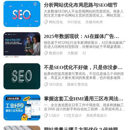
分析网站优化布局思路与SEO细节
大多数做SEO的人不会忽视网站的页面优化。很多人
把注意力集中在网站主页的页面优化上。网站页面优
化也是网站内部优化的第一步。通过页面内容的布
网站优化
SEO优化
关键词布局
局......
2025年数据现状：AI在媒体广告活动中的当下、近期与未来演进
报告基于对529位行业专家调研显示，AI正推动媒体广
告进入结构性转型阶段，但整体仍处于早期渗透期。
当前约70%的机构尚未在媒体策划、投放与分......
数据分析
大数据
AI
不是SEO优化不好做，只是你没参透搜索引擎优化精髓
如果你想提高搜索引擎优化，不仅仅是做几个词的排
名，而是从大量长尾词的角度来看，也许很多做商业
站的人都认为我在胡说，哪里可以从商业站得到这么
SEO优化
搜索引擎优化
多......
掌握这套工业HMI通用三区布局法，彻底告别界面脏乱差！
一、全文速览图在日常工作中我发现，很多刚接触工
业 HMI 设计的新手和自动化工程师，在界面布局上很
容易陷入误区：按钮、数据、导航随意堆砌，要......
UI设计
UI交互设计
系统界面设计
网站质量从哪几方面优化？保持网站优化的重要细节有哪些？