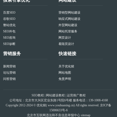
搜索引擎优化
网站建设
百度SEO
营销型网站建设
谷歌SEO
响应式网站建设
整站优化
外贸网站建设
SEO外包
网站托管服务
SEO咨询
网页设计
SEO诊断
着陆页设计
营销服务
快速链接
新闻营销
关于优化猩
论坛营销
网站地图
问答营销
免责声明
SEO教程
|
网站建设教程
|
运营推广教程
公司地址：北京市大兴区宏业东路1号院6号楼 服务电话：139-1008-4168
Copyright 2012-2024 © 优化猩(
www.youhuaxing.cn
) All rights reserved.
京ICP备
15006633号-6
北京市互联网违法和不良信息举报中心
sitemap