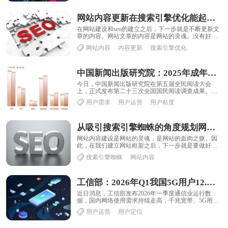
网站内容更新在搜索引擎优化能起到哪些作用？
在网站建设和seo的建立之后，下一步就是不断更新文
章的内容。网站文章的内容是网站的灵魂。没有好文
章的网站归根结底是虚拟的。搜索引擎不喜欢，用......
网站内容
内容更新
搜索引擎优化
中国新闻出版研究院：2025年成年国民手机阅读率79.0%，日均使用109.54分钟
今日，中国新闻出版研究院在第五届全民阅读大会
上，正式发布第二十三次全国国民阅读调查成果。从
阅读载体来看，手机阅读和听书是成年国民主要的数
用户需求
用户运营
用户粘度
字化......
从吸引搜索引擎蜘蛛的角度规划网站内容
网站内容建设是网站的灵魂，是网站的血肉之躯。因
此，在我们建立网站框架之后，下一步就是要做好网
站的内容策略规划，如何设计网站内容的更新节奏，
搜索引擎蜘蛛
网站内容
让......
工信部：2026年Q1我国5G用户12.54亿户，千兆宽带用户2.49亿户
近日消息，工信部发布2026年一季度通信业运行数
据，国内网络使用需求持续走高，千兆宽带、5G用户
规模不断扩大，手机上网流量也创下新高。截至3......
用户运营
用户定位