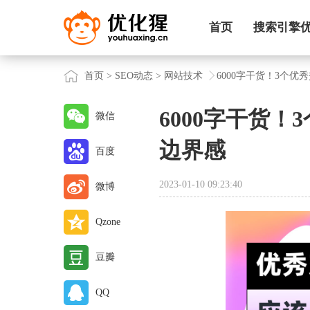
首页
搜索引擎
首页
>
SEO动态
>
网站技术
6000字干货！3个
6000字干货
微信
边界感
百度
2023-01-10 09:23:40
微博
Qzone
豆瓣
QQ