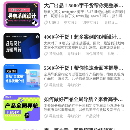
大厂出品！5000字干货帮你完整掌握导航系统设计
导航的英文 navigation 源于 15-17 世纪的地理大发现时
代，词源来自拉丁文 navis(船)+agare(引导) ，指引导船
舶......
UI设计
交互设计
UI交互设计
导航设计
4000字干货！超多案例的B端设计指南：导航（一）
大家对于 B 端设计越来越重视。因此，最近我计划将
之前不太过时的文章内容进行深挖。就像游戏界的重
制版本一样，我们可以重制 导航、筛选、表格 ......
导航优化
导航设计
面包屑导航
系统界面设计
5500字干货！帮你快速全面掌握导航组件的使用和设计
全局导航是指它可以覆盖整个产品路径，往往表现为
产品的一级分类。几乎总是显示在网页的顶部或左
侧，有时两者都显示（称为倒 L 导航布局），它可
导航优化
导航设计
以......
如何做好产品全局导航？来看高手的深度分析！
本专题分析的目的在于分析和定义兆日后台系统全局
导航布局和套用规则，以便后期平台改版及新平台初
建的时候，能快速指导设计人员选用合理的全局导航
导航优化
导航设计
产品设计
布......