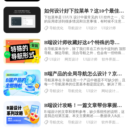
如何设计好下拉菜单？这10个最佳实践就是答案
下拉菜单是 UI/UX 设计中最常见的 UI 控件之一，它
的应用牵涉到很多情况和注意事项，有时候不注意很
容易搞出各种小问题。Saadia M......
导航优化
导航设计
UI设计
UI设计师
B端设计师收藏好这4个特殊的导航形式，容易用得上！
在导航菜单当中，除了我们常在工作当中提到的 顶部
导航、侧边导航、混合导航之外，也会有一些特殊的
导航形式。有的是在系统当中为了去解决某种业务
UI设计
网页设计
UI设计师
软件界面设计
导
场......
B端产品的全局导航怎么设计？京东高手总结了这3点！
导航菜单在 B 端任意一个产品中都是不可缺少的，且
每一个导航菜单的位置基本都是固定的。解决了用
户“我在哪儿”“到哪儿去”的问题，并且引导用户......
导航设计
导航优化
UI设计
网站设计
交互设
B端设计攻略！一篇文章帮你掌握数据录入/反馈/导航三大知识点！
B 端设计的文章和资料参考，缺少系统性的说明，这
是我总结第五篇。本文主要阐述——数据录入&反馈&
导航本文为 B 端设计组件库......
导航优化
导航设计
UI设计
软件界面设计