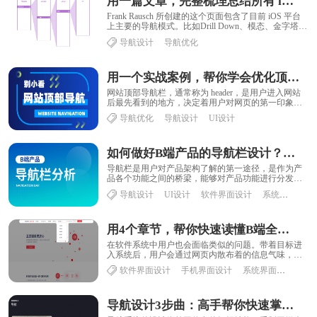
用一篇文章，完整梳理总结所有 iOS 导航模式
Frank Rausch 所创建的这个页面包含了目前 iOS 平台
上主要的导航模式。比如Drill Down、模态、金字塔、
分步导航等常见的......
导航设计
导航优化
用一个实战案例，帮你学会优化顶部导航设计
网站顶部导航栏，通常称为 header，是用户进入网站
后最先看到的地方，决定着用户对网页的第一印象，
其重要性不言而喻，顶部导航被广泛应用在各......
导航优化
导航设计
UI设计
如何做好B端产品的导航栏设计？来看高手的5000字总结！
导航栏是用户对产品架构了解的第一途径，是作为产
品各个功能之间的桥梁，能够对产品功能进行分发、
引导。本文作者以 B 端产品的导航栏为例，对其进......
导航设计
UI设计
软件界面设计
系统界面设计
用4个章节，帮你快速读懂B端全局导航设计
在软件系统中用户也会面临类似的问题。带着目标进
入系统后，用户会通过网页内散布着的信息气味，去
寻觅目标功能入口，而提供这些信息和入口的便是导
软件界面设计
手机界面设计
系统界面设计
导
航......
导航设计3步曲：高手帮你快速掌握导航设计！