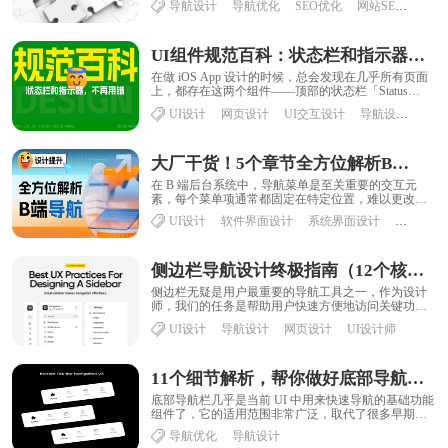
导航设计
导航优化
SEO优化
网站SEO
SEO......
UI组件规范百科：状态栏和指示器设计指南
在做 iOS App 设计的时候，总会发现在几乎所有页面
上，都存在这两个组件——顶部的状态栏「Status
Bar」和底部的首页指示器「Ho......
UI设计
网页设计
UI交互设计
导航设计
大厂干货！5个章节全方位解析B端导航设计
在 B 端后台系统中，导航菜单是至关重要的交互元
素，每个菜单项通常都固定在特定位置，难以更改。
对于用户而言，导航菜单的使用目的明确，可以帮
UI设计
软件界面设计
系统界面设计
导航设计
助......
侧边栏导航设计终极指南（12个核心知识点）
侧边栏无疑是用户最重要的导航工具之一，作为设计
师，我们的任务是帮助用户快速方便地访问关键功
能，同时保持主工作区干净清爽。鉴于某些 APP
UI设计
导航设计
网页设计
UI设计师
的......
11个细节解析，帮你做好底部导航控件设计
底部导航栏几乎是当前 UI 中用来快速导航的基础功能
组件了，它的适用范围非常广泛，取代了很多早期的
顶部导航机制，让 UI 界面更加顺手。而在......
导航优化
导航设计